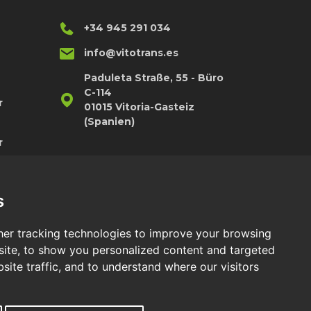
+34 945 291 034
info@vitotrans.es
Paduleta Straße, 55 - Büro
C-114
r
01015 Vitoria-Gasteiz
(Spanien)
r
ion
s
er tracking technologies to improve your browsing
ite, to show you personalized content and targeted
site traffic, and to understand where our visitors
z Richtlinie
|
Cookies Richtlinie