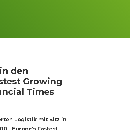
in den
stest Growing
ncial Times
ten Logistik mit Sitz in
00 - Europe's Fastest