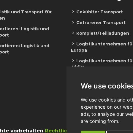
stik und Transport für
Gekühlter Transport
en
Gefrorener Transport
rtieren: Logistik und
Komplett/Teilladungen
port
Logistikunternehmen fü
rtieren: Logistik und
Europa
port
Logistikunternehmen fü
Afrika
Lagerhaltung & Distribut
We use cookie
We use cookies and oth
experience on our webs
ads, to analyze our web
are coming from.
chte vorbehalten
Rechtliche Hinweise
|
Datenschut