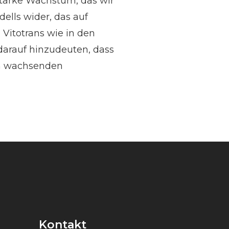
arke Wachstum, das wir
ells wider, das auf
 Vitotrans wie in den
darauf hinzudeuten, dass
en wachsenden
Kontakt